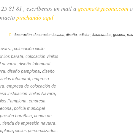
25 81 81 , escríbenos un mail a
gecona@gecona.com
o
ntacto
pinchando aquí
decoración
,
decoracion locales
,
diseño
,
edicion
,
fotomurales
,
gecona
,
rot
navarra
,
colocación vinilo
inilos barata
,
colocación vinilos
l navarra
,
diseño fotomural
rra
,
diseño pamplona
,
diseño
vinilos fotomural
,
empresa
rra
,
empresa de colocación de
sa instalación vinilos Navara
,
nilos Pamplona
,
empresa
econa
,
policia municipal
mpresión barañain
,
tienda de
,
tienda de impresión navarra
,
amplona
,
vinilos personalizados
,