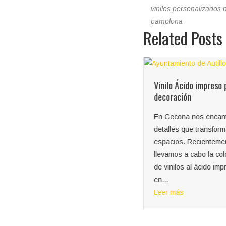
vinilos personalizados 
pamplona
Related Posts
Señalítica y directorios en el
Vinilo Ácido impreso 
Ikea
decoración
Trabajo terminado en Ikea
En Gecona nos encant
Zaragoza Desde Gecona nos
detalles que transfor
encargamos de renovar todos
espacios. Recienteme
los directorios del centro con
llevamos a cabo la co
vinilos nuevos. Un trabajo
de vinilos al ácido im
cuidado...
en...
Leer más
Leer más