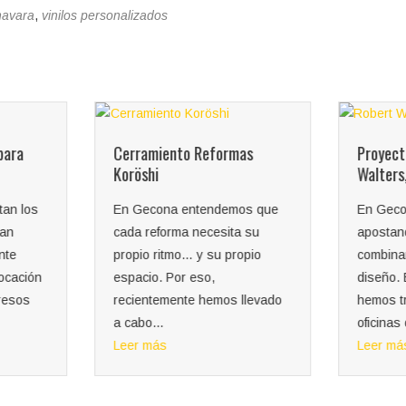
navara
,
vinilos personalizados
para
Cerramiento Reformas
Proyect
Koröshi
Walters
an los
En Gecona entendemos que
En Geco
man
cada reforma necesita su
apostan
nte
propio ritmo… y su propio
combinan
locación
espacio. Por eso,
diseño. 
presos
recientemente hemos llevado
hemos t
a cabo...
oficinas 
Leer más
Leer má