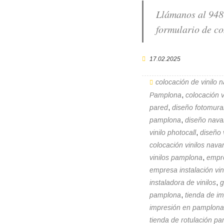
Llámanos al 948 
formulario de co
17.02.2025
colocación de vinilo 
Pamplona
,
colocación v
pared
,
diseño fotomura
pamplona
,
diseño nava
vinilo photocall
,
diseño 
colocación vinilos nava
vinilos pamplona
,
empre
empresa instalación vi
instaladora de vinilos
,
g
pamplona
,
tienda de i
impresión en pamplona
tienda de rotulación p