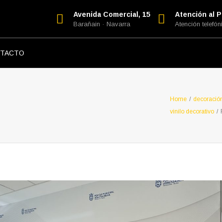
Avenida Comercial, 15
Atención al Pú
Barañain · Navarra
Atención telefóni
TACTO
Home
/
decoració
vinilo decorativo
/