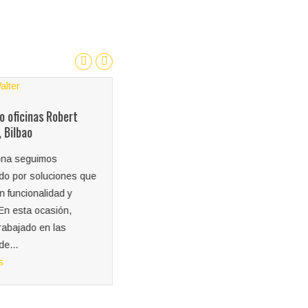
o oficinas Robert
, Bilbao
na seguimos
do por soluciones que
 funcionalidad y
Cerramiento Reforma Sfera
En esta ocasión,
Bilbao
rabajado en las
de...
Mientras Sfera de Bilbao se
s
prepara para su renovación,
Gecona ha sido la encargada
de instalar un cerramiento