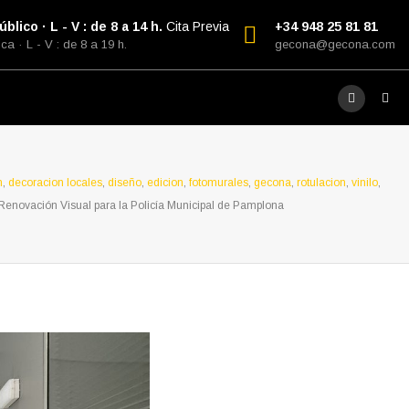
blico · L - V : de 8 a 14 h.
Cita Previa
+34 948 25 81 81
ca · L - V : de 8 a 19 h.
gecona@gecona.com
n
,
decoracion locales
,
diseño
,
edicion
,
fotomurales
,
gecona
,
rotulacion
,
vinilo
,
Renovación Visual para la Policía Municipal de Pamplona