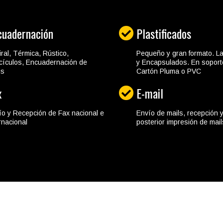
cuadernación
Plastificados
ral, Térmica, Rústico,
Pequeño y gran formato. L
cículos, Encuadernación de
y Encapsulados. En soport
is
Cartón Pluma o PVC
x
E-mail
ío y Recepción de Fax nacional e
Envío de mails, recepción 
rnacional
posterior impresión de mail