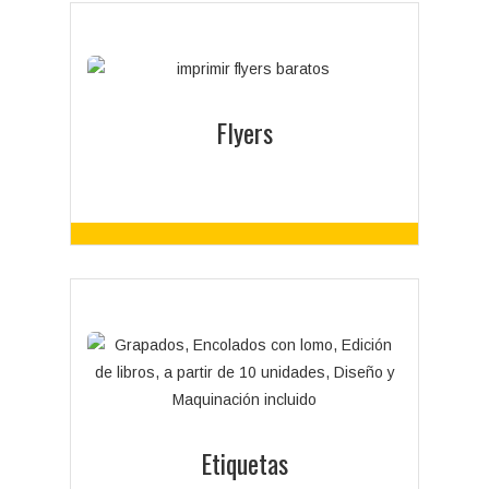
Flyers
Distintos tipos de papeles y grosores para la
impresión de Flyers. Pequeña y gran tirada.
Preparado en 24 horas.
Flyers
Etiquetas