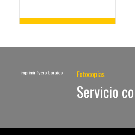
Troqueladas a la forma, Transparentes o
Fotocopias
metalizadas, Sin cantidad mínima, En bobina
o sueltas
Servicio c
Etiquetas