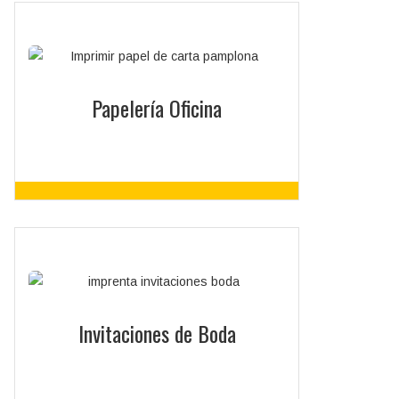
Papelería Oficina
Sellos de Caucho, Papel de Carta, Sobres,
Facturas y Albaranes, Talonarios, Bolígrafos
Invitaciones de Boda
personalizados
Papelería Oficina