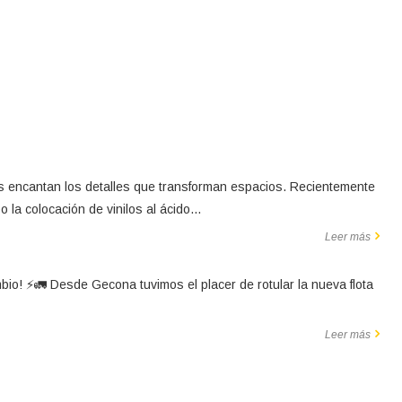
io
 encantan los detalles que transforman espacios. Recientemente
 la colocación de vinilos al ácido...
Leer más
bio! ⚡🚛 Desde Gecona tuvimos el placer de rotular la nueva flota
Leer más