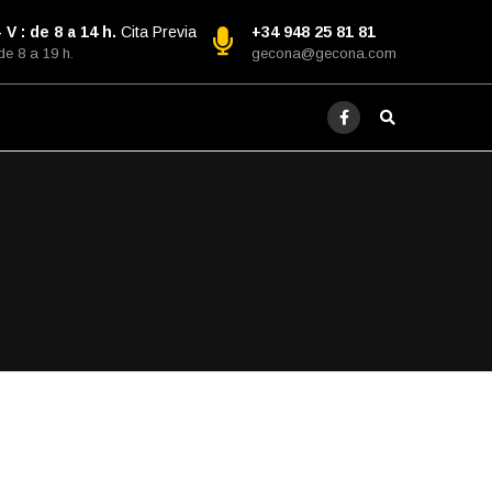
 V : de 8 a 14 h.
Cita Previa
+34 948 25 81 81
 de 8 a 19 h.
gecona@gecona.com