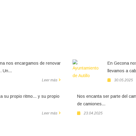
ira como podemos optimizar tu negoc
ona nos encargamos de renovar
En Gecona nos
. Un...
llevamos a cabo
Leer más
30.05.2025
 su propio ritmo… y su propio
Nos encanta ser parte del cam
de camiones...
Leer más
23.04.2025