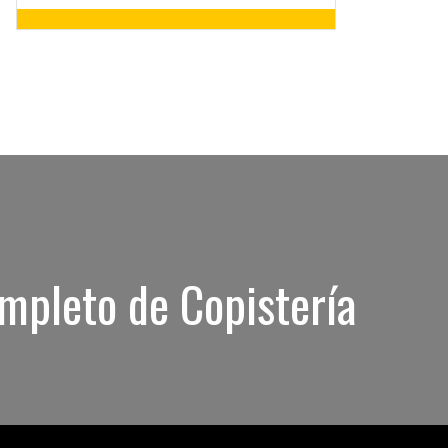
Gran surtido de catálogos. Posibilidad de
imprimir tu diseño en papeles especiales y
acabados
Invitaciones de Boda
ompleto de Copistería