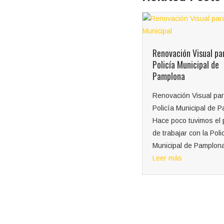
Renovación Visual en 
Colegio San Miguel
Renovación Visual para la
Policía Municipal de
"Renovación Visual en
Pamplona
Colegio San Miguel de
Renovación Visual para la
Diseño y Estilo en Ca
Policía Municipal de Pamplona
Rincón" Recientement
Hace poco tuvimos el placer
tuvimos el placer de tr
de trabajar con la Policía
Leer más
Municipal de Pamplona,...
Leer más