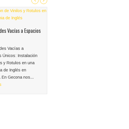
ión de Letras
Colocación de lona en altura
as «El Ganso»
Colocación de lona en altura:
ón de letras
Un reto superado por Gecona
as de El Ganso en
en Vitoria En un proyecto
: Un toque de
reciente cerca de Vitoria, el
ón Gecona tuvo el
equipo...
e realizar la
Leer más
ón...
s