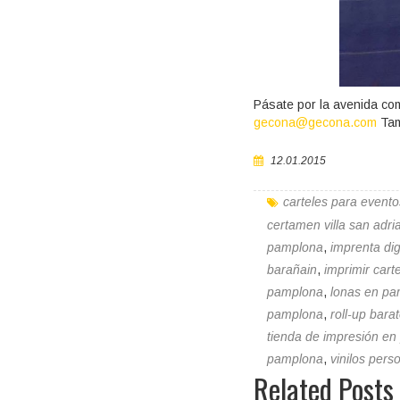
Pásate por la avenida com
gecona@gecona.com
Tam
12.01.2015
carteles para evento
certamen villa san adri
pamplona
,
imprenta di
barañain
,
imprimir car
pamplona
,
lonas en p
pamplona
,
roll-up bara
tienda de impresión e
pamplona
,
vinilos per
Related Posts