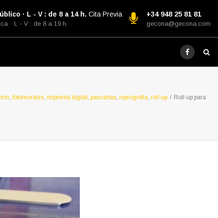
blico · L - V : de 8 a 14 h.
Cita Previa
+34 948 25 81 81
ca · L - V : de 8 a 19 h.
gecona@gecona.com
cion
,
fotomurales
,
imprenta digital
,
pancartas
,
reprografia
,
roll-up
/
Roll-up para