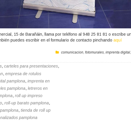
ercial, 15 de Barañáin, llama por teléfono al 948 25 81 81 o escribe un
bién puedes escribir en el formulario de contacto pinchando
aquí
comunicacion
,
fotomurales
,
imprenta digital
s
,
carteles para presentaciones
,
an
,
empresa de rotulos
gital pamplona
,
imprenta en
teles pamplona
,
letreros en
amplona
,
roll up impreso
to
,
roll-up barato pamplona
,
n pamplona
,
tienda de roll up
sonalizados pamplona