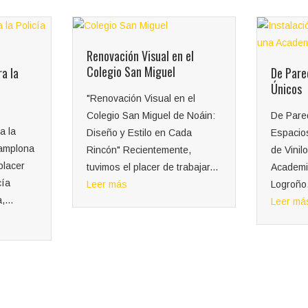
el
De Paredes Vacías a Espacios
Únicos
 el
 Noáin:
De Paredes Vacías a
da
Espacios Únicos: Instalación
Colocac
e,
de Vinilos y Rotulos en una
Corpóre
abajar...
Academia de Inglés en
Logroño. En Gecona nos...
Colocaci
Leer más
corpóre
Logroño
distinci
placer d
instalaci
Leer má