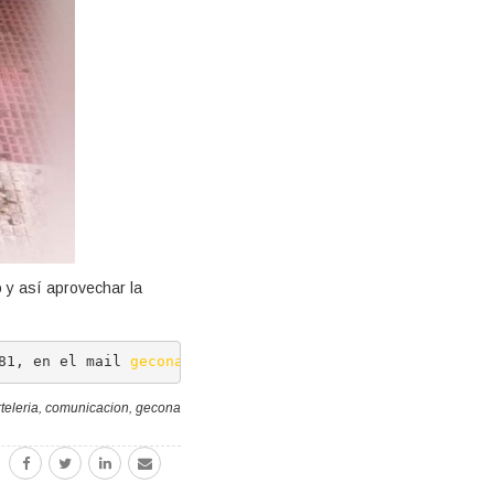
 y así aprovechar la
81, en el mail 
gecona@gecona.com
 o en el 
formulario de c
teleria
,
comunicacion
,
gecona