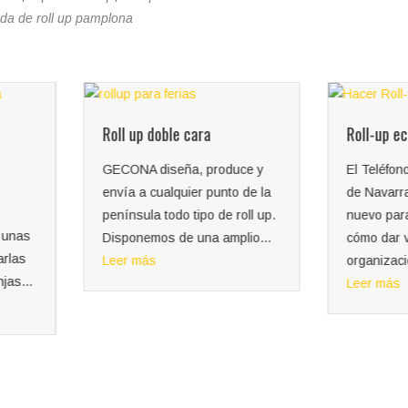
nda de roll up pamplona
Roll-up económico
uce y
El Teléfono de la Esperanza
o de la
de Navarra, nos visitó de
roll up.
nuevo para informarse de
Impresi
plio...
cómo dar visibilidad a la
organización...
¿Quiere
Leer más
evento?
exposici
ver? GE
posibili
carteles.
Leer má