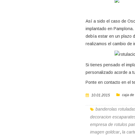
Así a sido el caso de Osc
implantado en Pamplona. O
debía estar en un plazo d
realizamos el cambio de im
Si tienes pensado el impl
personalizado acorde a t
Ponte en contacto en el t
caja de
10.01.2015
banderolas rotulada
decoracion escaparate
empresa de rotulos pa
imagen goldcar
,
la cart