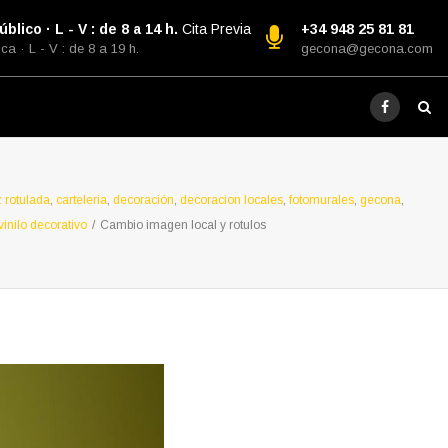
blico · L - V : de 8 a 14 h.
Cita Previa
+34 948 25 81 81
ca · L - V : de 8 a 19 h.
gecona@gecona.com
z rotulada
,
carteleria
,
decoración
,
decoracion locales
,
fotomurales
,
gecona
,
vinilo decorativo
/
Cambio imagen local y rotulos