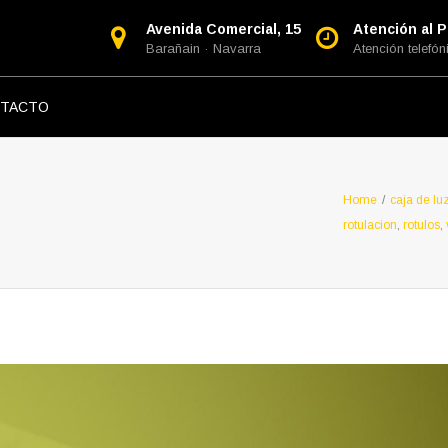
Avenida Comercial, 15
Atención al Pú
Barañain · Navarra
Atención telefóni
TACTO
Home
/
caja de lu
rotulacion
,
rotulos
,