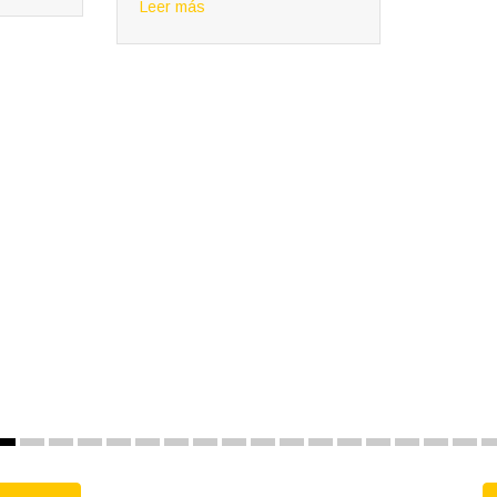
para la 
encargán
colocaci
promocio
Leer má