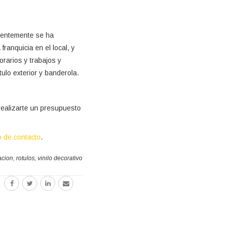
cientemente se ha
ranquicia en el local, y
rarios y trabajos y
ulo exterior y banderola.
realizarte un presupuesto
o de contacto
.
acion
,
rotulos
,
vinilo decorativo