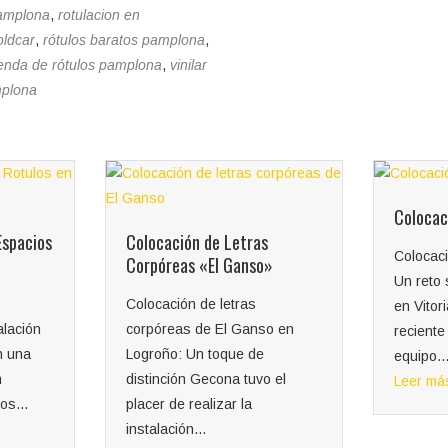
pamplona
,
rotulacion en
oldcar
,
rótulos baratos pamplona
,
ienda de rótulos pamplona
,
vinilar
mplona
Colocación de lona en altura
Colocación de lona en altura:
»
Un reto superado por Gecona
en Vitoria En un proyecto
o en
reciente cerca de Vitoria, el
Instala
equipo...
Promoci
 el
Leer más
Recient
partici