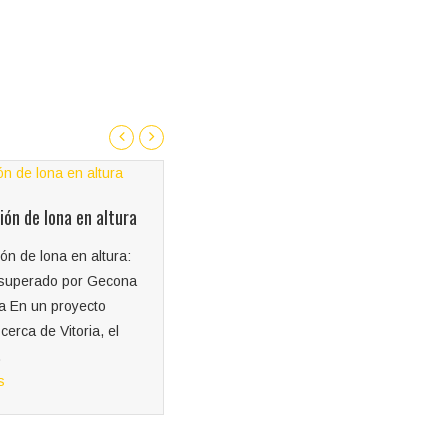
ción Campaña
Instalación carteles
onal Santa Lucía
publicitarios
emente, Gecona
Cuando tienes un local que
pó en una campaña
necesitas vender o alquilar,