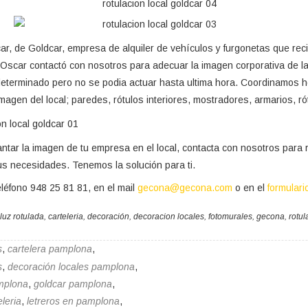
ar, de Goldcar, empresa de alquiler de vehículos y furgonetas que re
scar contactó con nosotros para adecuar la imagen corporativa de la f
eterminado pero no se podia actuar hasta ultima hora. Coordinamos ho
agen del local; paredes, rótulos interiores, mostradores, armarios, rót
antar la imagen de tu empresa en el local, contacta con nosotros para 
us necesidades. Tenemos la solución para ti.
eléfono 948 25 81 81, en el mail
gecona@gecona.com
o en el
formulari
 luz rotulada
,
carteleria
,
decoración
,
decoracion locales
,
fotomurales
,
gecona
,
rotul
s
,
cartelera pamplona
,
s
,
decoración locales pamplona
,
mplona
,
goldcar pamplona
,
eleria
,
letreros en pamplona
,