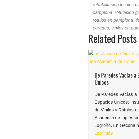
rehabilitación locales 
pamplona
,
rotulación g
rotulos en pamplona
,
t
paredes
,
vinilos en pa
Related Posts
De Paredes Vacías a Espacios
Colocación de Letras
Únicos
Corpóreas «El Ganso
De Paredes Vacías a
Colocación de letras
Espacios Únicos: Instalación
corpóreas de El Gans
de Vinilos y Rotulos en una
Logroño: Un toque de
Academia de Inglés en
distinción Gecona tuvo
Logroño. En Gecona nos...
placer de realizar la
Leer más
instalación...