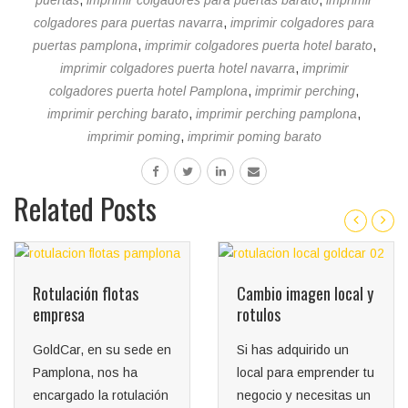
puertas
,
imprimir colgadores para puertas barato
,
imprimir
colgadores para puertas navarra
,
imprimir colgadores para
puertas pamplona
,
imprimir colgadores puerta hotel barato
,
imprimir colgadores puerta hotel navarra
,
imprimir
colgadores puerta hotel Pamplona
,
imprimir perching
,
imprimir perching barato
,
imprimir perching pamplona
,
imprimir poming
,
imprimir poming barato
Related Posts
Rotulación flotas
Cambio imagen local y
empresa
rotulos
GoldCar, en su sede en
Si has adquirido un
Pamplona, nos ha
local para emprender tu
encargado la rotulación
negocio y necesitas un