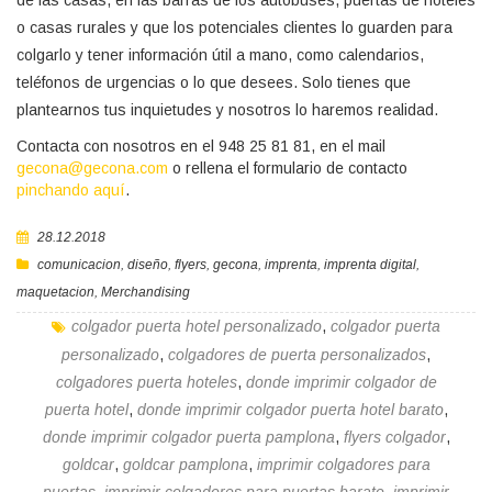
de las casas, en las barras de los autobuses, puertas de hoteles
o casas rurales y que los potenciales clientes lo guarden para
colgarlo y tener información útil a mano, como calendarios,
teléfonos de urgencias o lo que desees. Solo tienes que
plantearnos tus inquietudes y nosotros lo haremos realidad.
Contacta con nosotros en el 948 25 81 81, en el mail
gecona@gecona.com
o rellena el formulario de contacto
pinchando aquí
.
28.12.2018
comunicacion
,
diseño
,
flyers
,
gecona
,
imprenta
,
imprenta digital
,
maquetacion
,
Merchandising
colgador puerta hotel personalizado
,
colgador puerta
personalizado
,
colgadores de puerta personalizados
,
colgadores puerta hoteles
,
donde imprimir colgador de
puerta hotel
,
donde imprimir colgador puerta hotel barato
,
donde imprimir colgador puerta pamplona
,
flyers colgador
,
goldcar
,
goldcar pamplona
,
imprimir colgadores para