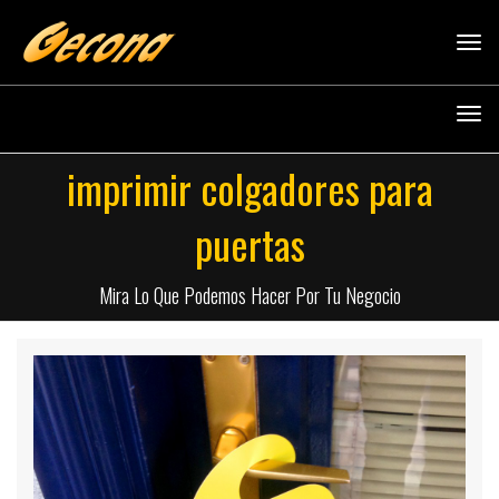
Tog
navi
Tog
navi
imprimir colgadores para
puertas
Mira Lo Que Podemos Hacer Por Tu Negocio