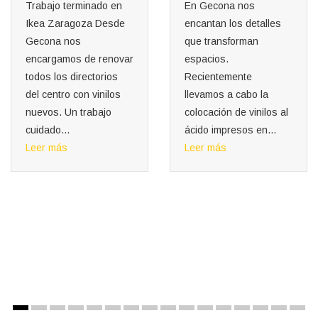
n
En Gecona nos
e
encantan los detalles
Cerramiento
que transforman
Reformas Koröshi
var
espacios.
En Gecona
Recientemente
entendemos que cad
llevamos a cabo la
reforma necesita su
colocación de vinilos al
propio ritmo… y su
ácido impresos en...
propio espacio. Por
Leer más
eso, recientemente
hemos llevado a cabo
Leer más