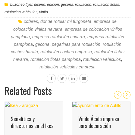
buzoneo flyer
,
diseño
,
edicion
,
gecona
,
rotulacion
,
rotulación flotas
,
rotulación vehículos
,
vinilo
cofares
,
donde rotular mi furgoneta
,
empresa de
colocación vinilos navarra
,
empresa de colocación vinilos
pamplona
,
empresa rotulación navarra
,
empresa rotulación
pamplona
,
gecona
,
pegatinas para rotulación
,
rotulación
coches barata
,
rotulación coches empresa
,
rotulación flotas
navarra
,
rotulación flotas pamplona
,
rotulacion vehiculos
,
rotulación vehículos empresa
Related Posts
Vinilo Ácido impreso
a
para decoración