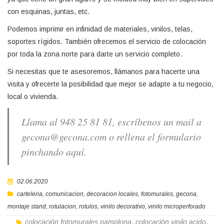
con esquinas, juntas, etc.
Podemos imprimir en infinidad de materiales, vinilos, telas,
soportes rígidos. También ofrecemos el servicio de colocación
por toda la zona norte para darte un servicio completo.
Si necesitas que te asesoremos, llámanos para hacerte una
visita y ofrecerte la posibilidad que mejor se adapte a tu negocio,
local o vivienda.
Llama al 948 25 81 81, escríbenos un mail a
gecona@gecona.com o rellena el formulario
pinchando aquí.
02.06.2020
carteleria
,
comunicacion
,
decoracion locales
,
fotomurales
,
gecona
,
montaje stand
,
rotulacion
,
rotulos
,
vinilo decorativo
,
vinilo microperforado
colocación fotomurales pamplona
,
colocación vinilo acido
,