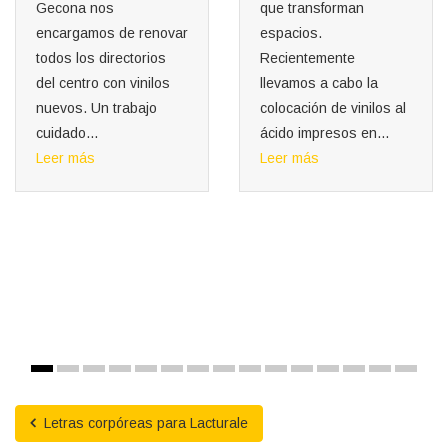
que transforman
Reformas Koröshi
espacios.
En Gecona
Recientemente
entendemos que cada
llevamos a cabo la
reforma necesita su
colocación de vinilos al
propio ritmo… y su
ácido impresos en...
propio espacio. Por
Leer más
eso, recientemente
hemos llevado a cabo...
Leer más
Letras corpóreas para Lacturale