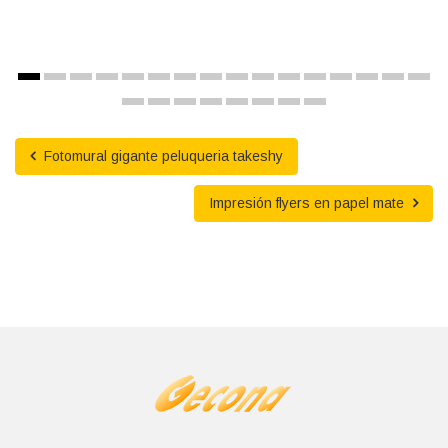
Fotomural gigante peluqueria takeshy
Impresión flyers en papel mate