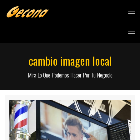
Tog
navi
Tog
navi
cambio imagen local
Mira Lo Que Podemos Hacer Por Tu Negocio