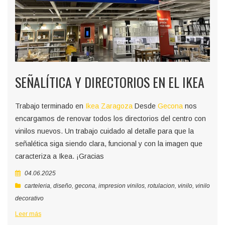
SEÑALÍTICA Y DIRECTORIOS EN EL IKEA
Trabajo terminado en
Ikea Zaragoza
Desde
Gecona
nos
encargamos de renovar todos los directorios del centro con
vinilos nuevos. Un trabajo cuidado al detalle para que la
señalética siga siendo clara, funcional y con la imagen que
caracteriza a Ikea. ¡Gracias
04.06.2025
carteleria
,
diseño
,
gecona
,
impresion vinilos
,
rotulacion
,
vinilo
,
vinilo
decorativo
Leer más