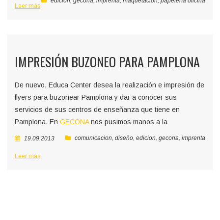
edicion
,
gecona
,
imprenta
,
maquetacion
,
papelería oficina
Leer más
IMPRESIÓN BUZONEO PARA PAMPLONA
De nuevo, Educa Center desea la realización e impresión de
flyers para buzonear Pamplona y dar a conocer sus
servicios de sus centros de enseñanza que tiene en
Pamplona. En
GECONA
nos pusimos manos a la
comunicacion
,
diseño
,
edicion
,
gecona
,
imprenta
19.09.2013
Leer más