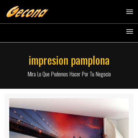
Tog
navi
Tog
navi
impresion pamplona
Mira Lo Que Podemos Hacer Por Tu Negocio