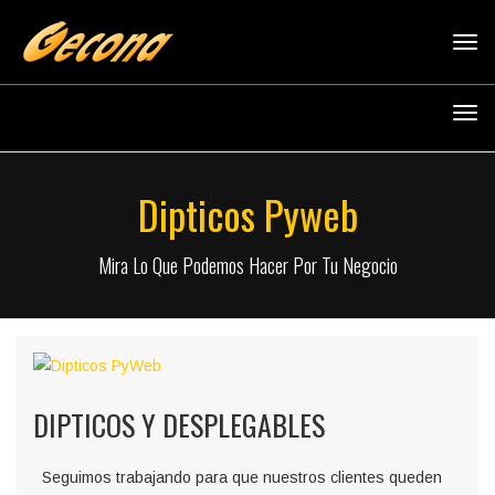
Tog
navi
Tog
navi
Dipticos Pyweb
Mira Lo Que Podemos Hacer Por Tu Negocio
DIPTICOS Y DESPLEGABLES
Seguimos trabajando para que nuestros clientes queden