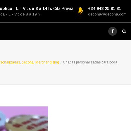
blico · L - V : de 8 a 14 h.
Cita Previa
+34 948 25 81 81
ca · L - V : de 8 a 19 h.
gecona@gecona.com
rsonalizadas
,
gecona
,
Merchandising
/
Chapas personalizadas para boda