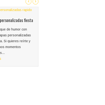
personalizadas
Chapas personalizadas
pas están de moda.
Otro campo en el que
mocionar tu negocio,
GECONA está presente y
ara regalar en un
realiza trabajos es el
la chapa es un...
merchandising. Artículos
s
publicitarios para eventos de