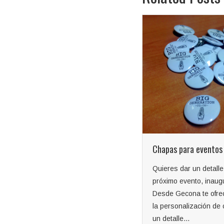
Chapas personalizada
pin
La Vendetta, grupo de
navarro, nos ha encar
realización de chapas
personalizadas con di
diseños para su venta.
Leer más
Chapas para eventos
Quieres dar un detalle en tu
próximo evento, inauguración .
Desde Gecona te ofrecemos
la personalización de chapas,
un detalle...