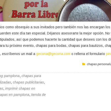
ios como obsequio a sus invitados pero también nos las encargan los
uerden este día tan especial. Déjanos asesorarte la mejor opción. N
stipulados, así que podemos hacerte la cantidad que desees con los d
ara tu próximo evento, chapas para bodas, chapas para bautizos, ch
, escríbenos un mail a
gecona@gecona.com
o rellena el formulario
pi
chapas personali
ng pamplona
,
chapas para
lizadas
,
chapas publicitarias
,
as
,
imprimir chapas en
hapas en pamplona
,
tienda de