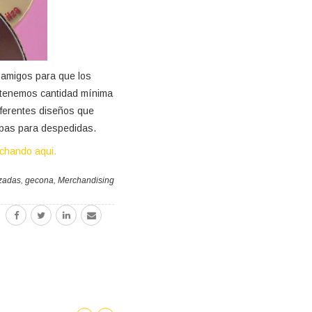
 amigos para que los
o tenemos cantidad mínima
iferentes diseños que
apas para despedidas.
nchando aqui.
zadas
,
gecona
,
Merchandising