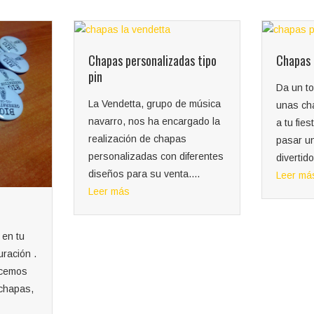
s tipo
Chapas personalizadas fiesta
Da un toque de humor con
 música
unas chapas personalizadas
gado la
a tu fiesta. Si quieres reírte y
pasar unos momentos
ferentes
divertidos...
...
Leer más
Chapas 
Las cha
Para pro
o bien p
evento, 
Leer má