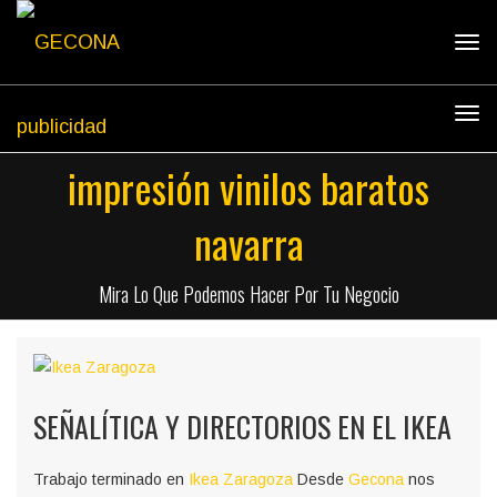
Tog
navi
Tog
navi
impresión vinilos baratos
navarra
Mira Lo Que Podemos Hacer Por Tu Negocio
SEÑALÍTICA Y DIRECTORIOS EN EL IKEA
Trabajo terminado en
Ikea Zaragoza
Desde
Gecona
nos