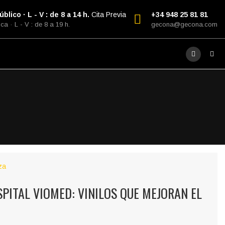
blico · L - V : de 8 a 14 h.
Cita Previa
+34 948 25 81 81
ca · L - V : de 8 a 19 h.
gecona@gecona.com
PITAL VIOMED: VINILOS QUE MEJORAN EL