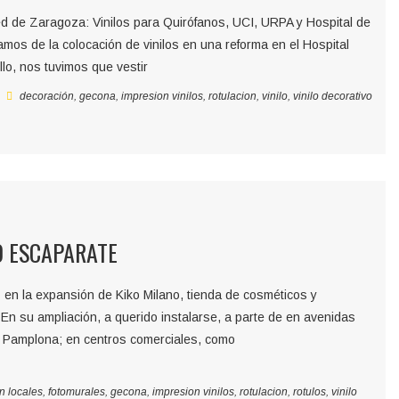
d de Zaragoza: Vinilos para Quirófanos, UCI, URPA y Hospital de
s de la colocación de vinilos en una reforma en el Hospital
lo, nos tuvimos que vestir
decoración
,
gecona
,
impresion vinilos
,
rotulacion
,
vinilo
,
vinilo decorativo
O ESCAPARATE
 en la expansión de Kiko Milano, tienda de cosméticos y
 En su ampliación, a querido instalarse, a parte de en avenidas
o Pamplona; en centros comerciales, como
n locales
,
fotomurales
,
gecona
,
impresion vinilos
,
rotulacion
,
rotulos
,
vinilo