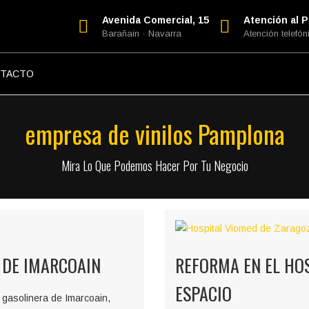
Avenida Comercial, 15
Atención al Pú
Barañain · Navarra
Atención telefóni
TACTO
empresa de vinilos Pamplona
Mira Lo Que Podemos Hacer Por Tu Negocio
 DE IMARCOAIN
REFORMA EN EL HOS
ESPACIO
a gasolinera de Imarcoain,