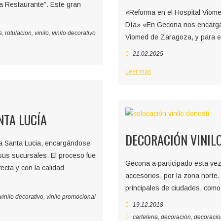
ía Restaurante”. Este gran
«Reforma en el Hospital Viome
Día» «En Gecona nos encargamo
s
,
rotulacion
,
vinilo
,
vinilo decorativo
Viomed de Zaragoza, y para el
21.02.2025
Leer más
TA LUCÍA
DECORACIÓN VINIL
a Santa Lucia, encargándose
 sus sucursales. El proceso fue
Gecona a participado esta vez
ecta y con la calidad
accesorios, por la zona norte.
principales de ciudades, com
vinilo decorativo
,
vinilo promocional
19.12.2018
carteleria
,
decoración
,
decoracio