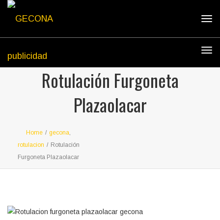
Tog
navi
Tog
navi
Rotulación Furgoneta
Plazaolacar
Home
/
gecona
,
rotulacion
/
Rotulación
Furgoneta Plazaolacar