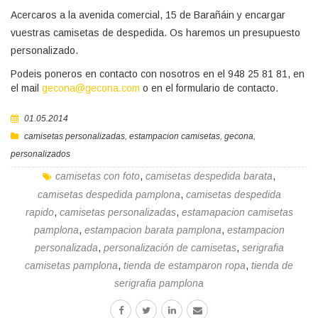
Acercaros a la avenida comercial, 15 de Barañáin y encargar
vuestras camisetas de despedida. Os haremos un presupuesto
personalizado.
Podeis poneros en contacto con nosotros en el 948 25 81 81, en
el mail
gecona@gecona.com
o en el formulario de contacto.
01.05.2014
camisetas personalizadas
,
estampacion camisetas
,
gecona
,
personalizados
camisetas con foto
,
camisetas despedida barata
,
camisetas despedida pamplona
,
camisetas despedida
rapido
,
camisetas personalizadas
,
estamapacion camisetas
pamplona
,
estampacion barata pamplona
,
estampacion
personalizada
,
personalización de camisetas
,
serigrafia
camisetas pamplona
,
tienda de estamparon ropa
,
tienda de
serigrafia pamplona