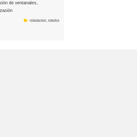
ación de ventanales,
ización
rotulacion
,
rotulos