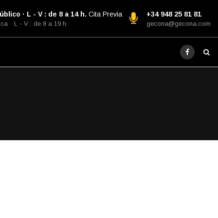
blico · L - V : de 8 a 14 h.
Cita Previa
+34 948 25 81 81
ca · L - V : de 8 a 19 h.
gecona@gecona.com