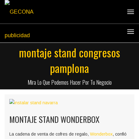
Tog
navi
Tog
navi
montaje stand congresos
pamplona
Mira Lo Que Podemos Hacer Por Tu Negocio
MONTAJE STAND WONDERBOX
La cadena de venta de cofres de regalo,
Wonderbox
, confió