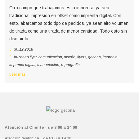
Otro campo que trabajamos es la imprenta, ya sea
tradicional impresión en offset como imprenta digital. Con
esto, abarcamos todo tipo de pedidos, ya sean alto volumen
de tirada como una tirada de menor cantidad. Todo esto sin
dismuir la
30.12.2018
buzoneo flyer
,
comunicacion
,
diseño
,
flyers
,
gecona
,
imprenta
,
imprenta digital
,
maquetacion
,
reprografia
Leer más
Atención al Cliente · de 8:00 a 14:00
Atención telefónica · de 8:00 a 19:00