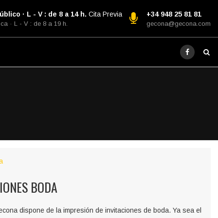
blico · L - V : de 8 a 14 h.
Cita Previa
+34 948 25 81 81
ca · L - V : de 8 a 19 h.
gecona@gecona.com
CIONES BODA
econa dispone de la impresión de invitaciones de boda. Ya sea el