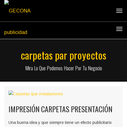
Tog
navi
Tog
navi
carpetas par proyectos
Mira Lo Que Podemos Hacer Por Tu Negocio
IMPRESIÓN CARPETAS PRESENTACIÓN
Una buena idea y que siempre tiene un efecto publicitario