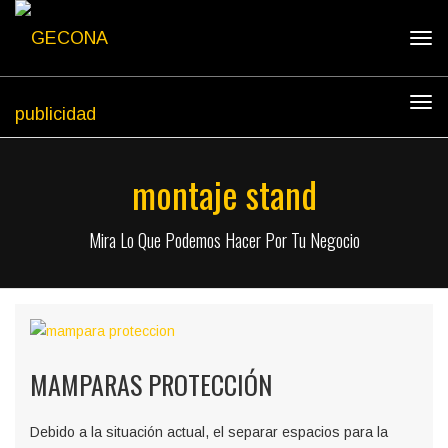
Tog
navi
Tog
navi
montaje stand
Mira Lo Que Podemos Hacer Por Tu Negocio
MAMPARAS PROTECCIÓN
Debido a la situación actual, el separar espacios para la