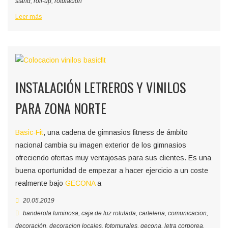
stand
,
roll-up
,
rotulacion
Leer más
INSTALACIÓN LETREROS Y VINILOS
PARA ZONA NORTE
Basic-Fit
, una cadena de gimnasios fitness de ámbito
nacional cambia su imagen exterior de los gimnasios
ofreciendo ofertas muy ventajosas para sus clientes. Es una
buena oportunidad de empezar a hacer ejercicio a un coste
realmente bajo
GECONA
a
20.05.2019
banderola luminosa
,
caja de luz rotulada
,
carteleria
,
comunicacion
,
decoración
,
decoracion locales
,
fotomurales
,
gecona
,
letra corporea
,