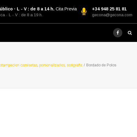
blico · L - V : de 8 a 14 h.
Cita Previa
+34 948 25 81 81
ca · L - V : de 8 a 19 h.
gecona@gecona.com
stampacion camisetas
,
personalizados
,
serigrafia
/
Bordado de Polos