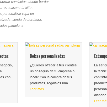
,
bordar camisetas
,
donde bordar
urre
,
osasuna ta kitto
,
a
,
personalizar ropa en
alizada
,
tienda de bordados
dados pamplona
setas
Bolsas personalizadas
Estampa
 negocio,
¿Quieres ofrecer a tus clientes
La serig
na
un obsequio de tu empresa o
la técni
das con
local? Con la compra de tus
con tint
productos, regálales una...
producto
Leer más
perosna
dispone.
Leer má