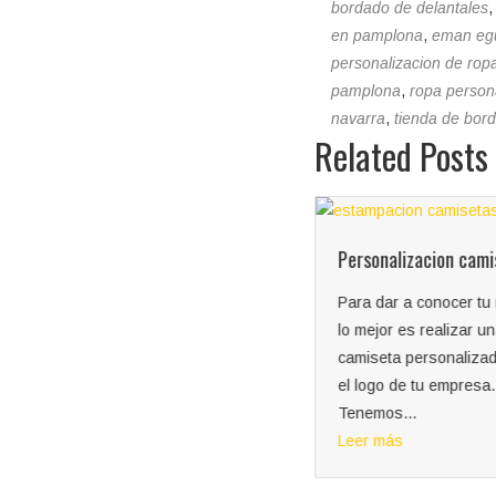
bordado de delantales
en pamplona
,
eman eg
personalizacion de rop
pamplona
,
ropa person
navarra
,
tienda de bor
Related Posts
Camisetas despedida
Personalizacion cami
llamativas
Para dar a conocer tu
Si quieres que te vean en la
lo mejor es realizar u
despedida de tu amiga o
camiseta personaliza
amigo, te estampamos las
el logo de tu empresa.
camisetas de la despedida...
Tenemos...
Leer más
Leer más