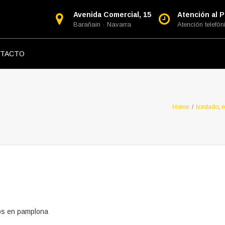
Avenida Comercial, 15
Atención al Pú
Barañain · Navarra
Atención telefóni
TACTO
Home
/
bordado
,
e