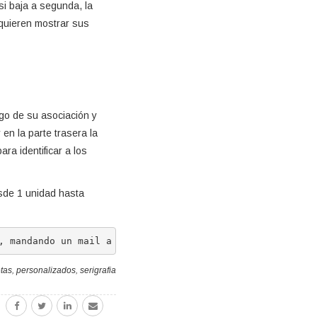
si baja a segunda, la
 quieren mostrar sus
go de su asociación y
en la parte trasera la
ra identificar a los
sde 1 unidad hasta
, mandando un mail a 
gecona@gecona.com 
o escribiendo en 
tas
,
personalizados
,
serigrafia