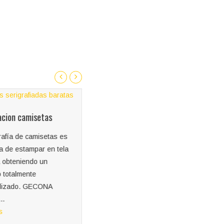
cion camisetas
rafía de camisetas es
ca de estampar en tela
a obteniendo un
 totalmente
lizado. GECONA
..
s
Serigrafia camisetas NO mas